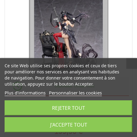
Ce site Web utilise ses propres cookies et ceux de tiers
pour améliorer nos services en analysant vos habitudes
de navigation. Pour donner votre consentement à son
utilisation, appuyez sur le bouton Accepter.
Disponibilité: Octobre 2026
Plus d'informations
Personnaliser les cookies
Diane: Banquet Dance Ver. - Knives Out (GSC)
REJETER TOUT
Figurine 1/7 Diane 29 cm
J'ACCEPTE TOUT
199,90 €