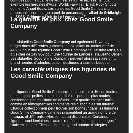
connues pour la qualité de leur réalisation, et représentent par
exemple les héroïnes d'Accel World, Fairy Tail, Black Rock Shooter
ou même Angel Beats. Les statuettes Good Smile Company
proposent donc un large panel de personnages, allant de
Gridknight
de
SSSS
.
Gridman
à Link de La Légende de Zelda.
La gamme de prix chez Good Smile
Company
Les statuettes
Good Smile Company
ont également l'avantage de se
ranger dans différentes gammes de prix, allant du moins cher de
44,90€ pour une figurine Good Smile Company de Hatsune Miku, au
plus cher de 249,90€ pour une figurine de Lancer (Fate/Grand Order).
Les statuettes Good Smile Company peuvent alors satisfaire un
grand nombre d'adeptes, et sont destinées à tous les budgets.
Les caractéristiques des figurines de
Good Smile Company
Les figurines Good Smile Company mesurent entre dix centimètres
pour les plus petites et trente centimètres pour les plus hautes, et
contiennent une multitude de détails. Leur qualité est sans faille,
comme en témoignent les commentaires disponibles sur Internet.
Chaque collectionneur peut trouver son bonheur dans les figurines
Good Smile Company, car elles rassemblent un grand nombre de
mangas
et différents styles sont aussi disponibles. Certaines
figurines sont féminines, d'autres représentent des personnages à
l'univers sombre. Elles touchent un grand nombre d'adeptes.