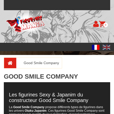
0
Good Smile Company
GOOD SMILE COMPANY
Les figurines Sexy & Japanim du
constructeur Good Smile Company
La
Good Smile Company
propose différents types de figurines dans
les univers
Otaku Japanim
. Ces figurines Good Smile Company sont