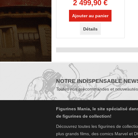
2 499,90 €
Ajouter au panier
Détails
NOTRE INDISPENSABLE NEWS
Toutes nos précommandes et nouveautés 
Figurines Mania, le site spécialisé dan
de figurines de collection!
Découvrez toutes les figurines de collecti
plus grands films, des comics Marvel et D