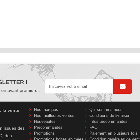
LETTER !
en avant première :
Nos marques
Qui sommes-nous
s la vente
Nos meilleures ventes
Conditions de livraison
Nouveautés
Infos précommandes
Précommandes
FAQ
on issues des
Promotions
Paiement en plusieurs fois
C, des
Promotions boites abimées
Condition générales de vent