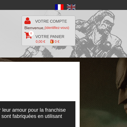
VOTRE COMPTE
Bienvenue,
(identifiez-vous)
0
0
VOTRE PANIER
0,00 €
0
€
r leur amour pour la franchise
sont fabriquées en utilisant