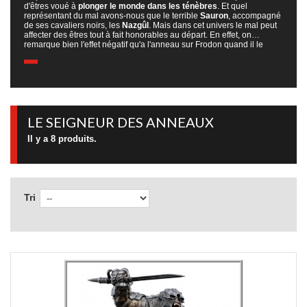
d'êtres voué à
plonger le monde dans les ténèbres
. Et quel
représentant du mal avons-nous que le terrible
Sauron
, accompagné
de ses cavaliers noirs, les
Nazgûl
. Mais dans cet univers le mal peut
affecter des êtres tout à fait honorables au départ. En effet, on
remarque bien l'effet négatif qu'a l'anneau sur Frodon quand il le
porte. Cependant, le meilleur exemple de la victime de l'anneau reste
Golum
, ou comme on il s'appelait avant : Smeagol. C'est pour cela
qu'une
figurine Seigneur des Anneaux
d'un personnage du mal
permet aussi d'honorer l'univers du Tolkien.
LE SEIGNEUR DES ANNEAUX
Il y a 8 produits.
Tri