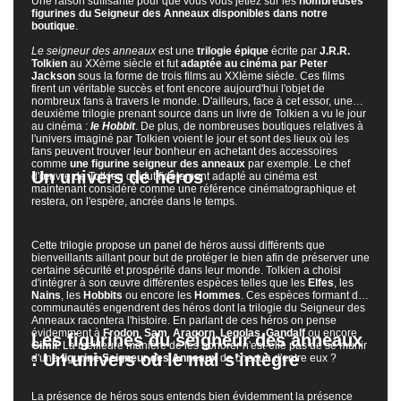
Une raison suffisante pour que vous vous jetiez sur les
nombreuses
figurines du Seigneur des Anneaux disponibles dans notre
boutique
.
Le seigneur des anneaux
est une
trilogie épique
écrite par
J.R.R.
Tolkien
au XXème siècle et fut
adaptée au cinéma par Peter
Jackson
sous la forme de trois films au XXIème siècle. Ces films
firent un véritable succès et font encore aujourd'hui l'objet de
nombreux fans à travers le monde. D'ailleurs, face à cet essor, une
deuxième trilogie prenant source dans un livre de Tolkien a vu le jour
au cinéma :
le Hobbit
. De plus, de nombreuses boutiques relatives à
l'univers imaginé par Tolkien voient le jour et sont des lieux où les
fans peuvent trouver leur bonheur en achetant des accessoires
comme
une figurine seigneur des anneaux
par exemple. Le chef
Un univers de héros
d'œuvre de Tolkien qui fut fidèlement adapté au cinéma est
maintenant considéré comme une référence cinématographique et
restera, on l'espère, ancrée dans le temps.
Cette trilogie propose un panel de héros aussi différents que
bienveillants aillant pour but de protéger le bien afin de préserver une
certaine sécurité et prospérité dans leur monde. Tolkien a choisi
d'intégrer à son œuvre différentes espèces telles que les
Elfes
, les
Nains
, les
Hobbits
ou encore les
Hommes
. Ces espèces formant des
communautés engendrent des héros dont la trilogie du Seigneur des
Anneaux racontera l'histoire. En parlant de ces héros on pense
évidemment à
Frodon
,
Sam
,
Aragorn
,
Legolas
,
Gandalf
ou encore
Les figurines du seigneur des anneaux
Gimli
. La meilleure manière de les honorer n'est-elle pas de se munir
: Un univers où le mal s'intègre
d'une
figurine Seigneur des Anneaux
de chacun d'entre eux ?
La présence de héros sous entends bien évidemment la présence