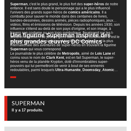
Superman
, c'est le plus grand, le plus fort des
super-héros
de notre
enfance. Il est sans doute le personnage qui a le plus influencé
l'univers des grands super-héros de
comics américains
. Il a
combattu pour sauver le monde dans des centaines de livres,
bandes-dessinées, dessins animés, pièces radiophoniques, jeux
vidéos, films et émissions de télévision. Depuis les années 1930, son
influence s'étend au-delà de son pays d'origine, et son image, à
travers son costume ou son logo symbolique, fleurissent sur les t-
Une figurine Superman inspirée des
shirts et les posters de jeunes gens dans tous les continents ! C'est le
plus grandes œuvres DC Comics
moment pour vous de participer à la plus extraordinaire et la plus
internationale des aventures de super-héros en trouvant la figurine
Superman
qui vous correspond.
Le journaliste le plus célèbre de
Metropolis
, aimé de
Lois Lane
et
connu sous le nom de
Clark Kent
, est en fait Superman, le super-
héros venu de la planète Krypton, doté d'innombrables super-
pouvoirs qui lui permettront de venir à bout de ses ennemis
redoutables, parmi lesquels
Ultra-Humanite
,
Doomsday
,
Atomic
Skull
et bien sûr le terrible
Lex Luthor.
Parmi nos authentiques
figurines de collection, retrouvez Superman immortalisé dans
différents contextes inspirés de l'âge d'or des comics et de tous les
univers DC.
Sous les traits des dessins animés qui ont marqué votre
enfance ou des derniers films de
super-héros
qui battent chaque
année des records d'audience, vous pouvez choisir le Superman qui
vous correspond le mieux. Nous disposons de nombreuses figurines
SUPERMAN
de marques diverses et variées, de petite taille (15 centimètres) à
plus d'un mètre de hauteur. Dans une pose figée ou en pleine action,
Il y a 17 produits.
seul ou accompagné de ses
acolytes justiciers,
il existe un
Superman pour chaque amateur, qu'il s'agisse d'un fan invétéré ou
d'un simple nostalgique. Laissez la légende entrer chez vous, et
participez à l'épopée du plus fameux des super-héros en trouvant dès
aujourd'hui la
figurine Superman
qui vous correspond.