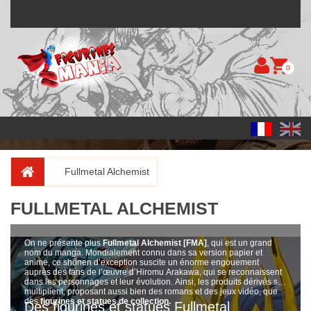
0
Fullmetal Alchemist
FULLMETAL ALCHEMIST
On ne présente plus
Fullmetal Alchemist [FMA]
, qui est un grand
nom du manga. Mondialement connu dans sa version papier et
anime, ce shônen d’exception suscite un énorme engouement
auprès des fans de l’œuvre d’Hiromu Arakawa, qui se reconnaissent
dans les personnages et leur évolution. Ainsi, les produits dérivés se
multiplient, proposant aussi bien des romans et des jeux vidéo, que
des
figurines et statues de collection.
Des figurines et statues Fullmetal