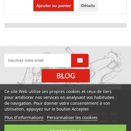
Ajouter au panier
Détails
BLOG
Ce site Web utilise ses propres cookies et ceux de tiers
pour améliorer nos services en analysant vos habitudes
Figurines Mania, le site spécialisé dans la vente
de navigation. Pour donner votre consentement à son
de figurines de collection!
utilisation, appuyez sur le bouton Accepter.
Découvrez toutes les figurines de collection issues des plus
Plus d'informations
Personnaliser les cookies
grands films, des comics Marvel et DC, des mangas, des
séries TV. Retrouvez également des figurines sexy et