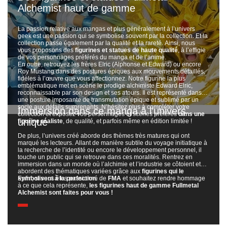
Alchemist haut de gamme
La passion relative aux mangas et plus généralement à l’univers
geek est une passion qui se symbolise souvent par la collection. Et la
collection passe également par la qualité et la rareté. Ainsi, nous
vous proposons des
figurines et statues de haute qualité
, à l’effigie
de vos personnages préférés du manga et de l’anime.
En outre, retrouvez les frères Elric (Alphonse et Edward) ou encore
Roy Mustang dans des postures épiques aux mouvements détaillés,
fidèles à l’œuvre que vous affectionnez. Notre figurine la plus
emblématique met en scène le prodige alchimiste Edward Elric,
reconnaissable par son design et ses atours. Il est représenté dans
une posture imposante de transmutation épique et sublimé par un
socle aux détails surprenants. N’hésitez plus à compléter votre
Immersion dans ce manga à l’univers
collection et exposez vos personnages et scènes préférés
dans une
unique
figurine réaliste
, de qualité, et parfois même en édition limitée !
De plus, l’univers créé aborde des thèmes très matures qui ont
marqué les lecteurs. Allant de manière subtile du voyage initiatique à
la recherche de l’identité ou encore le développement personnel, il
touche un public qui se retrouve dans ces moralités. Rentrez en
immersion dans un monde où l’alchimie et l’industrie se côtoient et
abordent des thématiques variées grâce aux
figurines qui le
symbolisent à la perfection.
Enfin, si vous êtes passionné de
FMA
et souhaitez rendre hommage
à ce que cela représente,
les figurines haut de gamme Fullmetal
Alchemist sont faites pour vous !